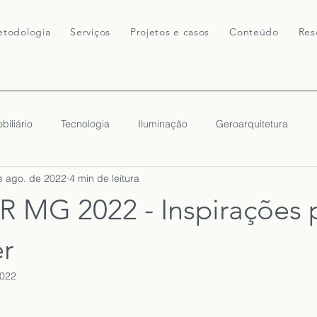
todologia
Serviços
Projetos e casos
Conteúdo
Res
biliário
Tecnologia
Iluminação
Geroarquitetura
e ago. de 2022
4 min de leitura
MG 2022 - Inspirações 
er
2022