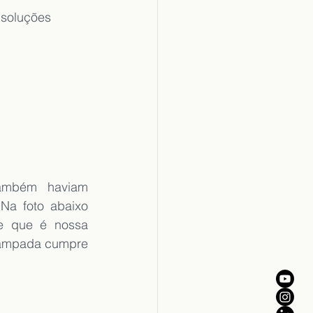
 soluções 
ambém haviam 
Na foto abaixo 
e que é nossa 
rampada cumpre 