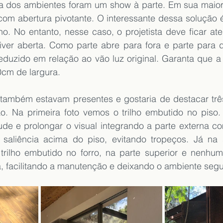
a dos ambientes foram um show à parte. Em sua maioria
com abertura pivotante. O interessante dessa solução 
lho. No entanto, nesse caso, o projetista deve ficar aten
tiver aberta. Como parte abre para fora e parte para d
reduzido em relação ao vão luz original. Garanta que a
cm de largura.
 também estavam presentes e gostaria de destacar trê
. Na primeira foto vemos o trilho embutido no piso.
de e prolongar o visual integrando a parte externa com
saliência acima do piso, evitando tropeços. Já na 
rilho embutido no forro, na parte superior e nenhum t
da, facilitando a manutenção e deixando o ambiente segu