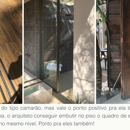
a do tipo camarão, mas vale o ponto positivo pra ela
a, o arquiteto conseguir embutir no piso o quadro de e
 no mesmo nível. Ponto pra eles também!