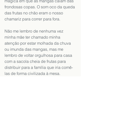
mágica em que as mangas caíam das 
frondosas copas. O som oco da queda 
das frutas no chão eram o nosso 
chamariz para correr para fora.
Não me lembro de nenhuma vez 
minha mãe ter chamado minha 
atenção por estar molhada da chuva 
ou imunda das mangas, mas me 
lembro de voltar orgulhosa para casa 
com a sacola cheia de frutas para 
distribuir para a família que iria comê-
las de forma civilizada à mesa.
O livro que eu estava lendo antes de 
parar para divagar sobre isso era  “
Os 
olhos da pele – a arquitetura e os 
sentidos
”  de Juhani Pallasmaa e ao 
voltar meus olhos para ele me deparei 
com o autor discorrendo sobre a 