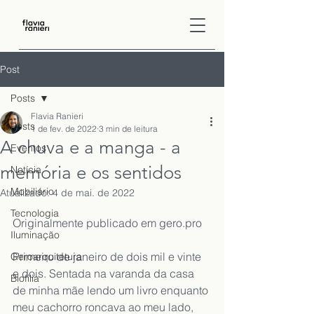
Post
Posts
Flavia Ranieri
Posts
1 de fev. de 2022
3 min de leitura
A chuva e a manga - a
Eventos
memória e os sentidos
Notícia
Mobiliário
Atualizado:
4 de mai. de 2022
Tecnologia
Originalmente publicado em 
gero.pro
Iluminação
Primeiro de janeiro de dois mil e vinte 
Geroarquitetura
e dois. Sentada na varanda da casa 
Biofilia
de minha mãe lendo um livro enquanto 
meu cachorro roncava ao meu lado, 